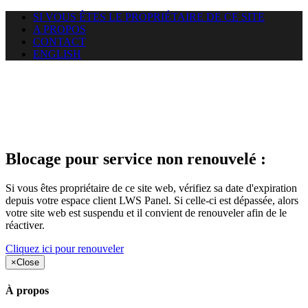
SI VOUS ÊTES LE PROPRIÉTAIRE DE CE SITE
A PROPOS
CONTACT
ENGLISH
Le site web duoscom.com
auquel vous essayez d’accéder
est suspendu
Blocage pour service non renouvelé :
Si vous êtes propriétaire de ce site web, vérifiez sa date d'expiration
depuis votre espace client LWS Panel. Si celle-ci est dépassée, alors
votre site web est suspendu et il convient de renouveler afin de le
réactiver.
Cliquez ici pour renouveler
×
Close
À propos