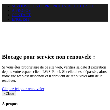
SI VOUS ÊTES LE PROPRIÉTAIRE DE CE SITE
A PROPOS
CONTACT
ENGLISH
Le site web duoscom.com
auquel vous essayez d’accéder
est suspendu
Blocage pour service non renouvelé :
Si vous êtes propriétaire de ce site web, vérifiez sa date d'expiration
depuis votre espace client LWS Panel. Si celle-ci est dépassée, alors
votre site web est suspendu et il convient de renouveler afin de le
réactiver.
Cliquez ici pour renouveler
×
Close
À propos