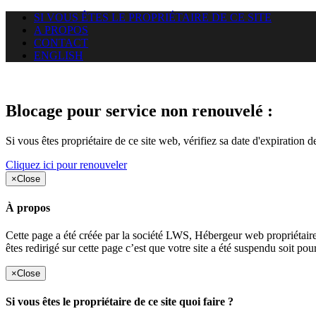
SI VOUS ÊTES LE PROPRIÉTAIRE DE CE SITE
A PROPOS
CONTACT
ENGLISH
Le site web duoscom.com auquel
Blocage pour service non renouvelé :
Si vous êtes propriétaire de ce site web, vérifiez sa date d'expiration 
Cliquez ici pour renouveler
×
Close
À propos
Cette page a été créée par la société LWS, Hébergeur web proprié
êtes redirigé sur cette page c’est que votre site a été suspendu soit po
×
Close
Si vous êtes le propriétaire de ce site quoi faire ?