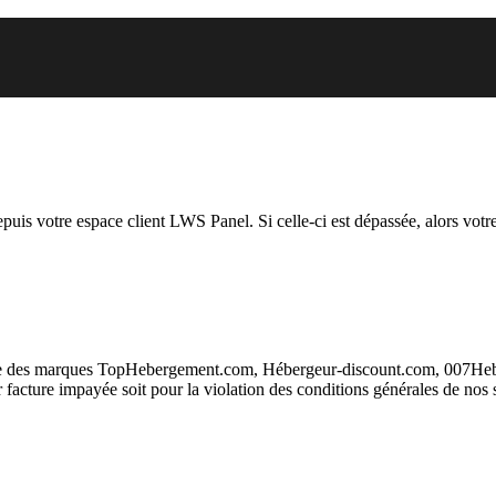
 vous essayez d’accéder est susp
depuis votre espace client LWS Panel. Si celle-ci est dépassée, alors votre
taire des marques TopHebergement.com, Hébergeur-discount.com, 007H
ur facture impayée soit pour la violation des conditions générales de nos 