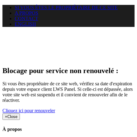
SI VOUS ÊTES LE PROPRIÉTAIRE DE CE SITE
A PROPOS
CONTACT
ENGLISH
Le site web duoscom.com
auquel vous essayez d’accéder
est suspendu
Blocage pour service non renouvelé :
Si vous êtes propriétaire de ce site web, vérifiez sa date d'expiration
depuis votre espace client LWS Panel. Si celle-ci est dépassée, alors
votre site web est suspendu et il convient de renouveler afin de le
réactiver.
Cliquez ici pour renouveler
×
Close
À propos