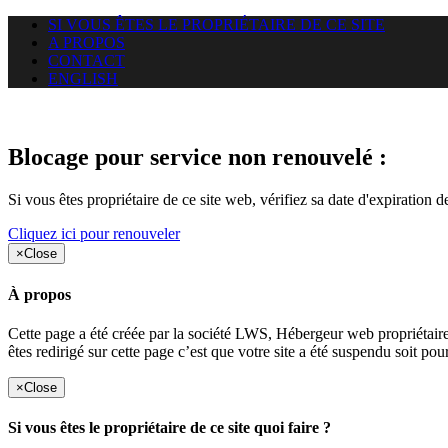
SI VOUS ÊTES LE PROPRIÉTAIRE DE CE SITE
A PROPOS
CONTACT
ENGLISH
Le site web duoscom.com auquel
Blocage pour service non renouvelé :
Si vous êtes propriétaire de ce site web, vérifiez sa date d'expiration 
Cliquez ici pour renouveler
×
Close
À propos
Cette page a été créée par la société LWS, Hébergeur web proprié
êtes redirigé sur cette page c’est que votre site a été suspendu soit po
×
Close
Si vous êtes le propriétaire de ce site quoi faire ?