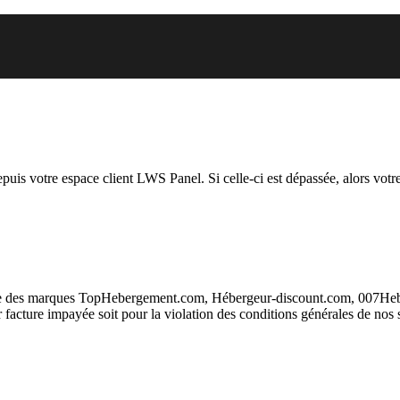
 vous essayez d’accéder est susp
depuis votre espace client LWS Panel. Si celle-ci est dépassée, alors votre
taire des marques TopHebergement.com, Hébergeur-discount.com, 007H
ur facture impayée soit pour la violation des conditions générales de nos 