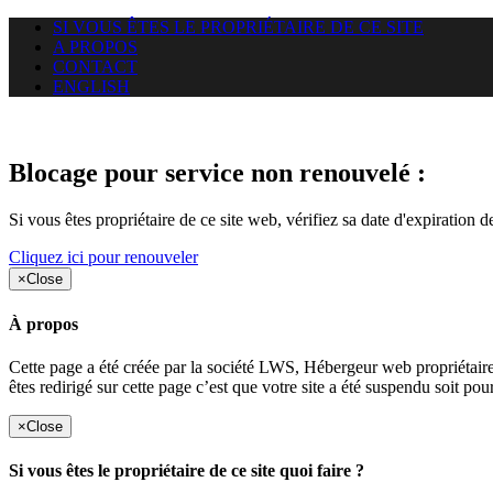
SI VOUS ÊTES LE PROPRIÉTAIRE DE CE SITE
A PROPOS
CONTACT
ENGLISH
Le site web duoscom.com auquel
Blocage pour service non renouvelé :
Si vous êtes propriétaire de ce site web, vérifiez sa date d'expiration 
Cliquez ici pour renouveler
×
Close
À propos
Cette page a été créée par la société LWS, Hébergeur web proprié
êtes redirigé sur cette page c’est que votre site a été suspendu soit po
×
Close
Si vous êtes le propriétaire de ce site quoi faire ?