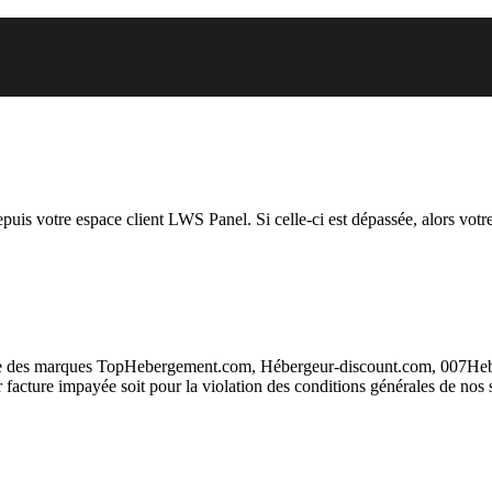
 vous essayez d’accéder est susp
depuis votre espace client LWS Panel. Si celle-ci est dépassée, alors votre
taire des marques TopHebergement.com, Hébergeur-discount.com, 007H
ur facture impayée soit pour la violation des conditions générales de nos 