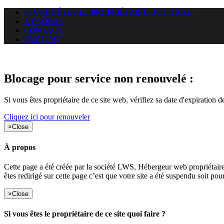
SI VOUS ÊTES LE PROPRIÉTAIRE DE CE SITE
A PROPOS
CONTACT
ENGLISH
Le site web duoscom.com auquel
Blocage pour service non renouvelé :
Si vous êtes propriétaire de ce site web, vérifiez sa date d'expiration 
Cliquez ici pour renouveler
×
Close
À propos
Cette page a été créée par la société LWS, Hébergeur web proprié
êtes redirigé sur cette page c’est que votre site a été suspendu soit po
×
Close
Si vous êtes le propriétaire de ce site quoi faire ?