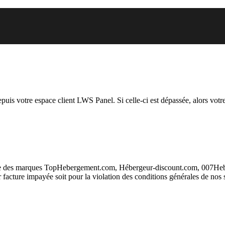
 vous essayez d’accéder est susp
depuis votre espace client LWS Panel. Si celle-ci est dépassée, alors votre
taire des marques TopHebergement.com, Hébergeur-discount.com, 007H
ur facture impayée soit pour la violation des conditions générales de nos 