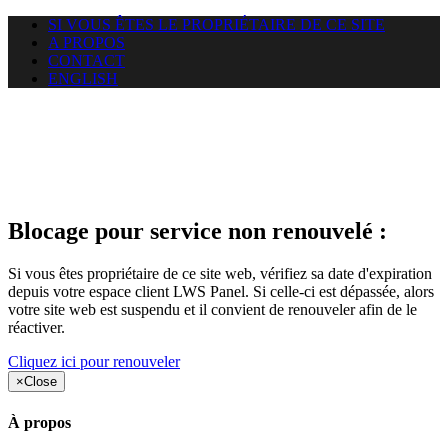
SI VOUS ÊTES LE PROPRIÉTAIRE DE CE SITE
A PROPOS
CONTACT
ENGLISH
Le site web duoscom.com
auquel vous essayez d’accéder
est suspendu
Blocage pour service non renouvelé :
Si vous êtes propriétaire de ce site web, vérifiez sa date d'expiration
depuis votre espace client LWS Panel. Si celle-ci est dépassée, alors
votre site web est suspendu et il convient de renouveler afin de le
réactiver.
Cliquez ici pour renouveler
×
Close
À propos