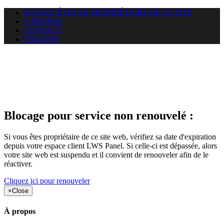
SI VOUS ÊTES LE PROPRIÉTAIRE DE CE SITE
A PROPOS
CONTACT
ENGLISH
Le site web duoscom.com
auquel vous essayez d’accéder
est suspendu
Blocage pour service non renouvelé :
Si vous êtes propriétaire de ce site web, vérifiez sa date d'expiration
depuis votre espace client LWS Panel. Si celle-ci est dépassée, alors
votre site web est suspendu et il convient de renouveler afin de le
réactiver.
Cliquez ici pour renouveler
×
Close
À propos