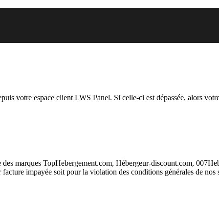
 vous essayez d’accéder est susp
depuis votre espace client LWS Panel. Si celle-ci est dépassée, alors votre
taire des marques TopHebergement.com, Hébergeur-discount.com, 007H
ur facture impayée soit pour la violation des conditions générales de nos 