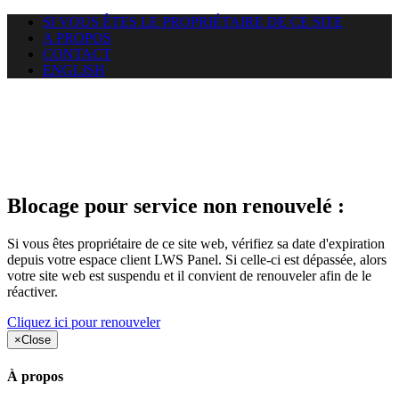
SI VOUS ÊTES LE PROPRIÉTAIRE DE CE SITE
A PROPOS
CONTACT
ENGLISH
Le site web duoscom.com
auquel vous essayez d’accéder
est suspendu
Blocage pour service non renouvelé :
Si vous êtes propriétaire de ce site web, vérifiez sa date d'expiration
depuis votre espace client LWS Panel. Si celle-ci est dépassée, alors
votre site web est suspendu et il convient de renouveler afin de le
réactiver.
Cliquez ici pour renouveler
×
Close
À propos