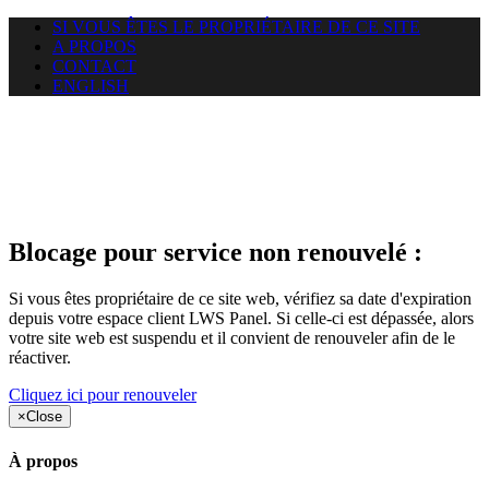
SI VOUS ÊTES LE PROPRIÉTAIRE DE CE SITE
A PROPOS
CONTACT
ENGLISH
Le site web duoscom.com
auquel vous essayez d’accéder
est suspendu
Blocage pour service non renouvelé :
Si vous êtes propriétaire de ce site web, vérifiez sa date d'expiration
depuis votre espace client LWS Panel. Si celle-ci est dépassée, alors
votre site web est suspendu et il convient de renouveler afin de le
réactiver.
Cliquez ici pour renouveler
×
Close
À propos