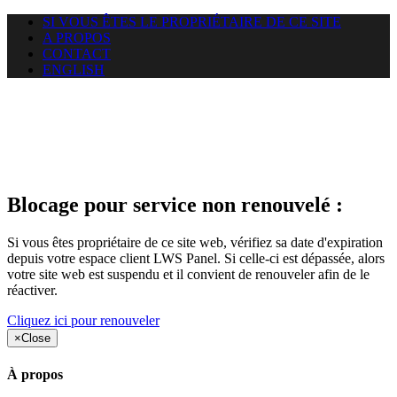
SI VOUS ÊTES LE PROPRIÉTAIRE DE CE SITE
A PROPOS
CONTACT
ENGLISH
Le site web duoscom.com
auquel vous essayez d’accéder
est suspendu
Blocage pour service non renouvelé :
Si vous êtes propriétaire de ce site web, vérifiez sa date d'expiration
depuis votre espace client LWS Panel. Si celle-ci est dépassée, alors
votre site web est suspendu et il convient de renouveler afin de le
réactiver.
Cliquez ici pour renouveler
×
Close
À propos