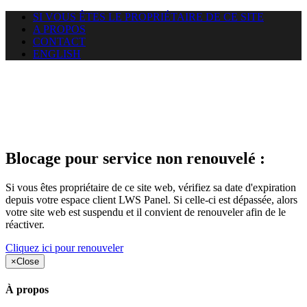
SI VOUS ÊTES LE PROPRIÉTAIRE DE CE SITE
A PROPOS
CONTACT
ENGLISH
Le site web duoscom.com
auquel vous essayez d’accéder
est suspendu
Blocage pour service non renouvelé :
Si vous êtes propriétaire de ce site web, vérifiez sa date d'expiration
depuis votre espace client LWS Panel. Si celle-ci est dépassée, alors
votre site web est suspendu et il convient de renouveler afin de le
réactiver.
Cliquez ici pour renouveler
×
Close
À propos