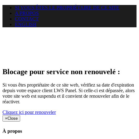
SI VOUS ÊTES LE PROPRIÉTAIRE DE CE SITE
A PROPOS
CONTACT
ENGLISH
Le site web duoscom.com
auquel vous essayez d’accéder
est suspendu
Blocage pour service non renouvelé :
Si vous êtes propriétaire de ce site web, vérifiez sa date d'expiration
depuis votre espace client LWS Panel. Si celle-ci est dépassée, alors
votre site web est suspendu et il convient de renouveler afin de le
réactiver.
Cliquez ici pour renouveler
×
Close
À propos