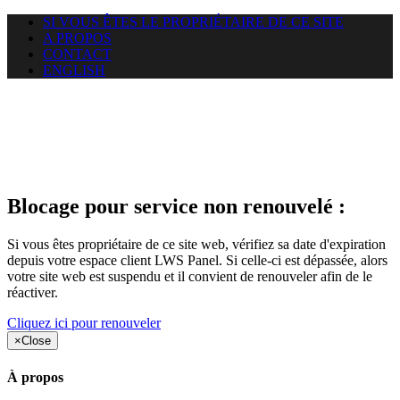
SI VOUS ÊTES LE PROPRIÉTAIRE DE CE SITE
A PROPOS
CONTACT
ENGLISH
Le site web duoscom.com
auquel vous essayez d’accéder
est suspendu
Blocage pour service non renouvelé :
Si vous êtes propriétaire de ce site web, vérifiez sa date d'expiration
depuis votre espace client LWS Panel. Si celle-ci est dépassée, alors
votre site web est suspendu et il convient de renouveler afin de le
réactiver.
Cliquez ici pour renouveler
×
Close
À propos