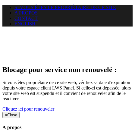
SI VOUS ÊTES LE PROPRIÉTAIRE DE CE SITE
A PROPOS
CONTACT
ENGLISH
Le site web duoscom.com
auquel vous essayez d’accéder
est suspendu
Blocage pour service non renouvelé :
Si vous êtes propriétaire de ce site web, vérifiez sa date d'expiration
depuis votre espace client LWS Panel. Si celle-ci est dépassée, alors
votre site web est suspendu et il convient de renouveler afin de le
réactiver.
Cliquez ici pour renouveler
×
Close
À propos