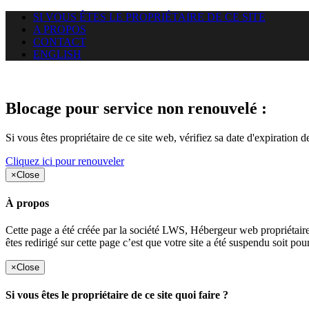
SI VOUS ÊTES LE PROPRIÉTAIRE DE CE SITE
A PROPOS
CONTACT
ENGLISH
Le site web duoscom.com auquel
Blocage pour service non renouvelé :
Si vous êtes propriétaire de ce site web, vérifiez sa date d'expiration 
Cliquez ici pour renouveler
×
Close
À propos
Cette page a été créée par la société LWS, Hébergeur web proprié
êtes redirigé sur cette page c’est que votre site a été suspendu soit po
×
Close
Si vous êtes le propriétaire de ce site quoi faire ?