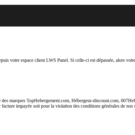
 vous essayez d’accéder est susp
depuis votre espace client LWS Panel. Si celle-ci est dépassée, alors votre
taire des marques TopHebergement.com, Hébergeur-discount.com, 007H
ur facture impayée soit pour la violation des conditions générales de nos 