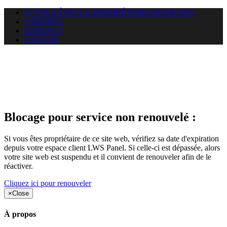
SI VOUS ÊTES LE PROPRIÉTAIRE DE CE SITE
A PROPOS
CONTACT
ENGLISH
Le site web duoscom.com
auquel vous essayez d’accéder
est suspendu
Blocage pour service non renouvelé :
Si vous êtes propriétaire de ce site web, vérifiez sa date d'expiration
depuis votre espace client LWS Panel. Si celle-ci est dépassée, alors
votre site web est suspendu et il convient de renouveler afin de le
réactiver.
Cliquez ici pour renouveler
×
Close
À propos