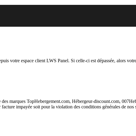
 vous essayez d’accéder est susp
depuis votre espace client LWS Panel. Si celle-ci est dépassée, alors votre
taire des marques TopHebergement.com, Hébergeur-discount.com, 007H
ur facture impayée soit pour la violation des conditions générales de nos 