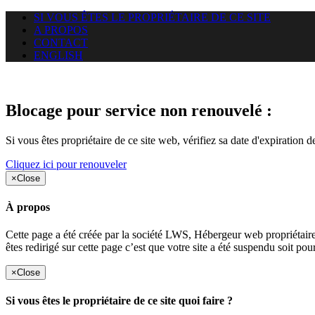
SI VOUS ÊTES LE PROPRIÉTAIRE DE CE SITE
A PROPOS
CONTACT
ENGLISH
Le site web duoscom.com auquel
Blocage pour service non renouvelé :
Si vous êtes propriétaire de ce site web, vérifiez sa date d'expiration 
Cliquez ici pour renouveler
×
Close
À propos
Cette page a été créée par la société LWS, Hébergeur web proprié
êtes redirigé sur cette page c’est que votre site a été suspendu soit po
×
Close
Si vous êtes le propriétaire de ce site quoi faire ?