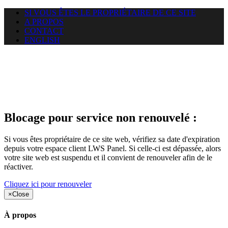
SI VOUS ÊTES LE PROPRIÉTAIRE DE CE SITE
A PROPOS
CONTACT
ENGLISH
Le site web duoscom.com
auquel vous essayez d’accéder
est suspendu
Blocage pour service non renouvelé :
Si vous êtes propriétaire de ce site web, vérifiez sa date d'expiration
depuis votre espace client LWS Panel. Si celle-ci est dépassée, alors
votre site web est suspendu et il convient de renouveler afin de le
réactiver.
Cliquez ici pour renouveler
×
Close
À propos