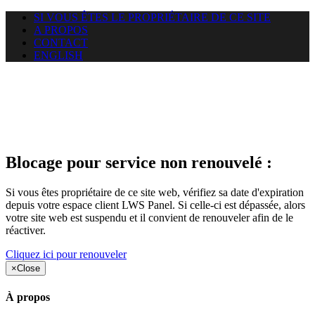
SI VOUS ÊTES LE PROPRIÉTAIRE DE CE SITE
A PROPOS
CONTACT
ENGLISH
Le site web duoscom.com
auquel vous essayez d’accéder
est suspendu
Blocage pour service non renouvelé :
Si vous êtes propriétaire de ce site web, vérifiez sa date d'expiration
depuis votre espace client LWS Panel. Si celle-ci est dépassée, alors
votre site web est suspendu et il convient de renouveler afin de le
réactiver.
Cliquez ici pour renouveler
×
Close
À propos