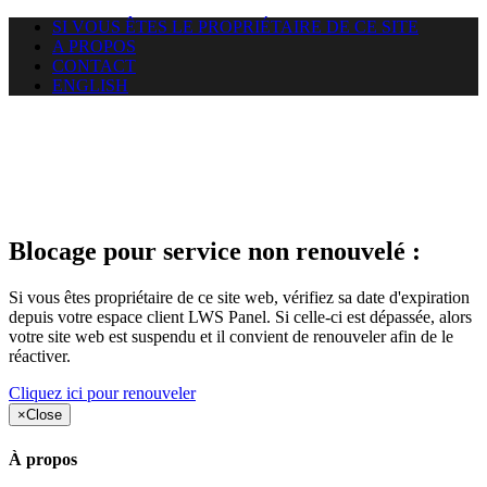
SI VOUS ÊTES LE PROPRIÉTAIRE DE CE SITE
A PROPOS
CONTACT
ENGLISH
Le site web duoscom.com
auquel vous essayez d’accéder
est suspendu
Blocage pour service non renouvelé :
Si vous êtes propriétaire de ce site web, vérifiez sa date d'expiration
depuis votre espace client LWS Panel. Si celle-ci est dépassée, alors
votre site web est suspendu et il convient de renouveler afin de le
réactiver.
Cliquez ici pour renouveler
×
Close
À propos