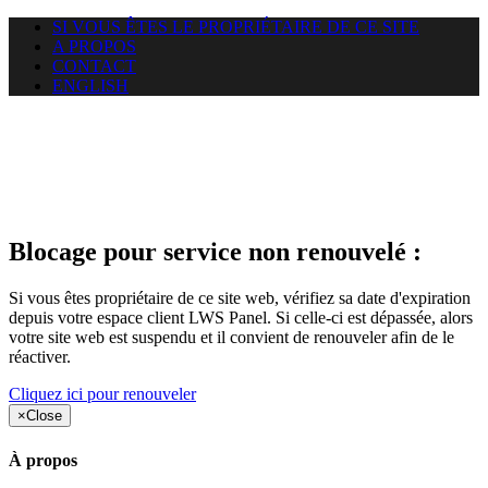
SI VOUS ÊTES LE PROPRIÉTAIRE DE CE SITE
A PROPOS
CONTACT
ENGLISH
Le site web duoscom.com
auquel vous essayez d’accéder
est suspendu
Blocage pour service non renouvelé :
Si vous êtes propriétaire de ce site web, vérifiez sa date d'expiration
depuis votre espace client LWS Panel. Si celle-ci est dépassée, alors
votre site web est suspendu et il convient de renouveler afin de le
réactiver.
Cliquez ici pour renouveler
×
Close
À propos